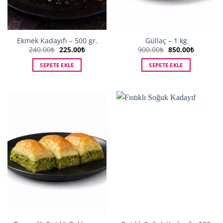
Ekmek Kadayıfı – 500 gr.
Güllaç – 1 kg
Orijinal
Şu
Orijinal
Şu
240.00
₺
225.00
₺
900.00
₺
850.00
₺
fiyat:
andaki
fiyat:
andaki
240.00₺.
fiyat:
900.00₺.
fiyat:
SEPETE EKLE
SEPETE EKLE
225.00₺.
850.00₺.