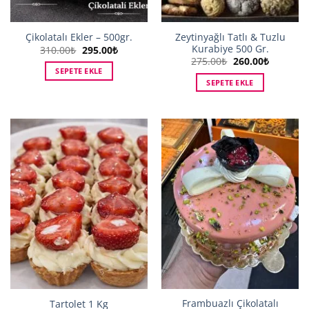
Zeytinyağlı Tatlı & Tuzlu
Çikolatalı Ekler – 500gr.
Kurabiye 500 Gr.
Orijinal
Şu
310.00
₺
295.00
₺
fiyat:
andaki
Orijinal
Şu
275.00
₺
260.00
₺
310.00₺.
fiyat:
fiyat:
andaki
SEPETE EKLE
295.00₺.
275.00₺.
fiyat:
SEPETE EKLE
260.00₺.
Frambuazlı Çikolatalı
Tartolet 1 Kg