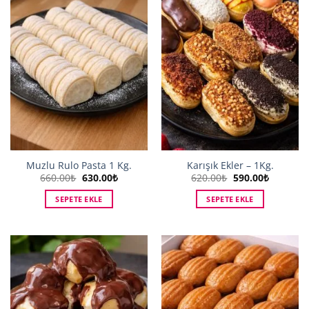
Muzlu Rulo Pasta 1 Kg.
Karışık Ekler – 1Kg.
Orijinal
Şu
Orijinal
Şu
660.00
₺
630.00
₺
620.00
₺
590.00
₺
fiyat:
andaki
fiyat:
andaki
660.00₺.
fiyat:
620.00₺.
fiyat:
SEPETE EKLE
SEPETE EKLE
630.00₺.
590.00₺.