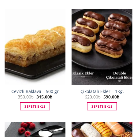
Cevizli Baklava – 500 gr
Çikolatalı Ekler – 1Kg.
Orijinal
Şu
Orijinal
Şu
350.00
₺
315.00
₺
620.00
₺
590.00
₺
fiyat:
andaki
fiyat:
andaki
350.00₺.
fiyat:
620.00₺.
fiyat:
SEPETE EKLE
SEPETE EKLE
315.00₺.
590.00₺.