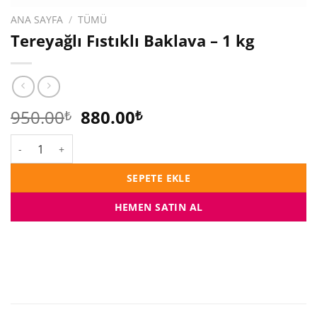
ANA SAYFA
/
TÜMÜ
Tereyağlı Fıstıklı Baklava – 1 kg
Orijinal
Şu
950.00
880.00
₺
₺
fiyat:
andaki
Tereyağlı Fıstıklı Baklava - 1 kg adet
950.00₺.
fiyat:
880.00₺.
SEPETE EKLE
HEMEN SATIN AL