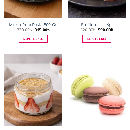
Muzlu Rulo Pasta 500 Gr.
Profiterol – 1 Kg.
Orijinal
Şu
Orijinal
Şu
330.00
₺
315.00
₺
620.00
₺
590.00
₺
fiyat:
andaki
fiyat:
andaki
330.00₺.
fiyat:
620.00₺.
fiyat:
SEPETE EKLE
SEPETE EKLE
315.00₺.
590.00₺.