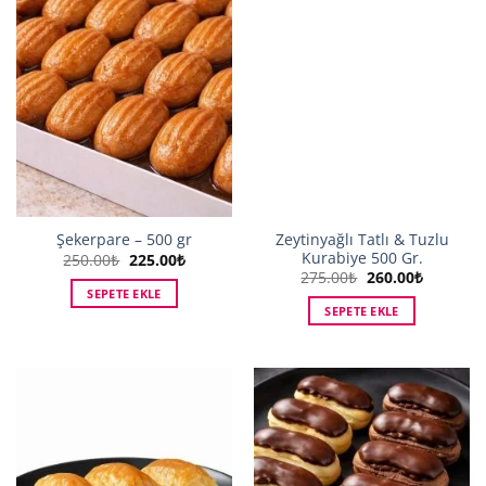
Zeytinyağlı Tatlı & Tuzlu
Şekerpare – 500 gr
Kurabiye 500 Gr.
Orijinal
Şu
250.00
₺
225.00
₺
fiyat:
andaki
Orijinal
Şu
275.00
₺
260.00
₺
250.00₺.
fiyat:
fiyat:
andaki
SEPETE EKLE
225.00₺.
275.00₺.
fiyat:
SEPETE EKLE
260.00₺.