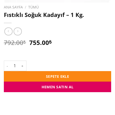
ANA SAYFA
/
TÜMÜ
Fıstıklı Soğuk Kadayıf – 1 Kg.
Orijinal
Şu
792.00
755.00
₺
₺
fiyat:
andaki
792.00₺.
fiyat:
755.00₺.
Fıstıklı Soğuk Kadayıf - 1 Kg. adet
SEPETE EKLE
HEMEN SATIN AL