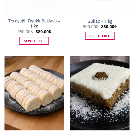
Tereyağlı Fıstıklı Baklava –
Güllaç – 1 kg
1 kg
Orijinal
Şu
900.00
₺
850.00
₺
fiyat:
andaki
Orijinal
Şu
950.00
₺
880.00
₺
900.00₺.
fiyat:
fiyat:
andaki
SEPETE EKLE
850.00₺.
950.00₺.
fiyat:
SEPETE EKLE
880.00₺.