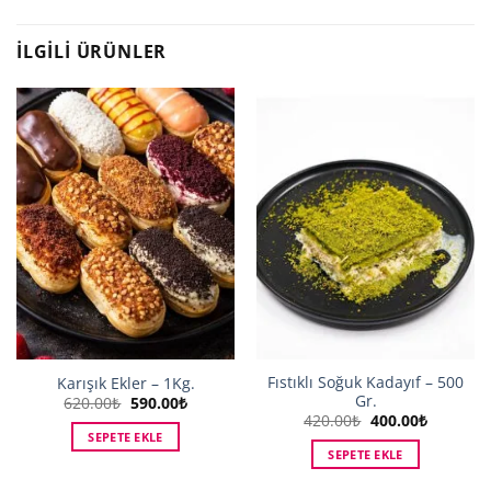
İLGILI ÜRÜNLER
Fıstıklı Soğuk Kadayıf – 500
Karışık Ekler – 1Kg.
Gr.
Orijinal
Şu
620.00
₺
590.00
₺
fiyat:
andaki
Orijinal
Şu
420.00
₺
400.00
₺
620.00₺.
fiyat:
fiyat:
andaki
SEPETE EKLE
590.00₺.
420.00₺.
fiyat:
SEPETE EKLE
400.00₺.