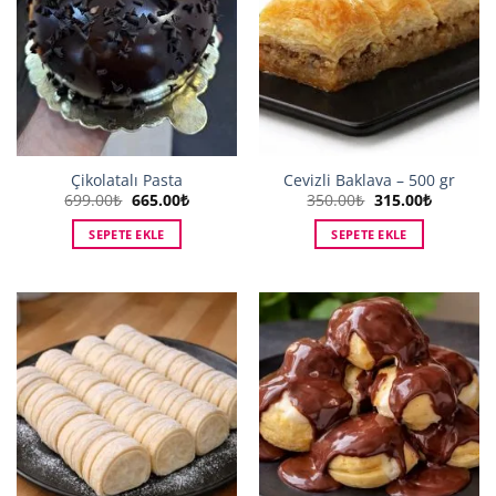
Çikolatalı Pasta
Cevizli Baklava – 500 gr
Orijinal
Şu
Orijinal
Şu
699.00
₺
665.00
₺
350.00
₺
315.00
₺
fiyat:
andaki
fiyat:
andaki
699.00₺.
fiyat:
350.00₺.
fiyat:
SEPETE EKLE
SEPETE EKLE
665.00₺.
315.00₺.