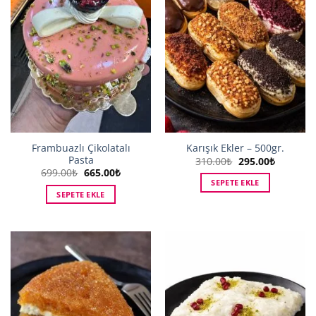
Frambuazlı Çikolatalı
Karışık Ekler – 500gr.
Pasta
Orijinal
Şu
310.00
₺
295.00
₺
fiyat:
andaki
Orijinal
Şu
699.00
₺
665.00
₺
310.00₺.
fiyat:
fiyat:
andaki
SEPETE EKLE
295.00₺.
699.00₺.
fiyat:
SEPETE EKLE
665.00₺.