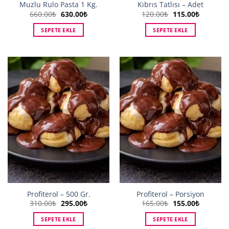
Muzlu Rulo Pasta 1 Kg.
Kıbrıs Tatlısı – Adet
Orijinal
Şu
Orijinal
Şu
660.00
₺
630.00
₺
120.00
₺
115.00
₺
fiyat:
andaki
fiyat:
andaki
660.00₺.
fiyat:
120.00₺.
fiyat:
SEPETE EKLE
SEPETE EKLE
630.00₺.
115.00₺.
Profiterol – 500 Gr.
Profiterol – Porsiyon
Orijinal
Şu
Orijinal
Şu
310.00
₺
295.00
₺
165.00
₺
155.00
₺
fiyat:
andaki
fiyat:
andaki
310.00₺.
fiyat:
165.00₺.
fiyat:
SEPETE EKLE
SEPETE EKLE
295.00₺.
155.00₺.