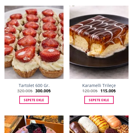
Tartolet 600 Gr.
Karamelli Trileçe
Orijinal
Şu
Orijinal
Şu
320.00
₺
300.00
₺
120.00
₺
115.00
₺
fiyat:
andaki
fiyat:
andaki
320.00₺.
fiyat:
120.00₺.
fiyat:
SEPETE EKLE
SEPETE EKLE
300.00₺.
115.00₺.