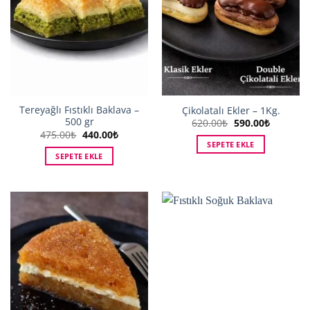
Tereyağlı Fıstıklı Baklava –
Çikolatalı Ekler – 1Kg.
500 gr
Orijinal
Şu
620.00
₺
590.00
₺
fiyat:
andaki
Orijinal
Şu
475.00
₺
440.00
₺
620.00₺.
fiyat:
fiyat:
andaki
SEPETE EKLE
590.00₺.
475.00₺.
fiyat:
SEPETE EKLE
440.00₺.