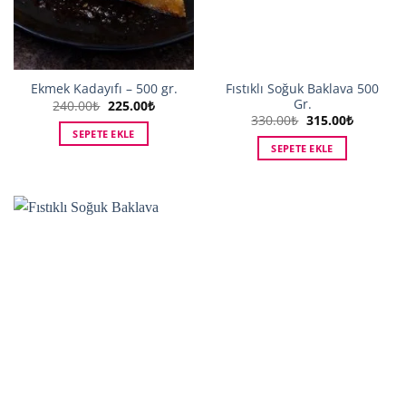
Fıstıklı Soğuk Baklava 500
Ekmek Kadayıfı – 500 gr.
Gr.
Orijinal
Şu
240.00
₺
225.00
₺
fiyat:
andaki
Orijinal
Şu
330.00
₺
315.00
₺
240.00₺.
fiyat:
fiyat:
andaki
SEPETE EKLE
225.00₺.
330.00₺.
fiyat:
SEPETE EKLE
315.00₺.