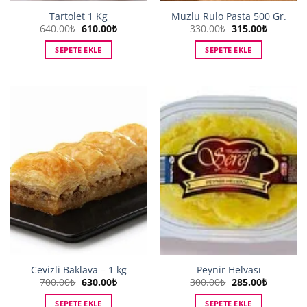
Tartolet 1 Kg
Muzlu Rulo Pasta 500 Gr.
Orijinal
Şu
Orijinal
Şu
640.00
₺
610.00
₺
330.00
₺
315.00
₺
fiyat:
andaki
fiyat:
andaki
640.00₺.
fiyat:
330.00₺.
fiyat:
SEPETE EKLE
SEPETE EKLE
610.00₺.
315.00₺.
Cevizli Baklava – 1 kg
Peynir Helvası
Orijinal
Şu
Orijinal
Şu
700.00
₺
630.00
₺
300.00
₺
285.00
₺
fiyat:
andaki
fiyat:
andaki
700.00₺.
fiyat:
300.00₺.
fiyat:
SEPETE EKLE
SEPETE EKLE