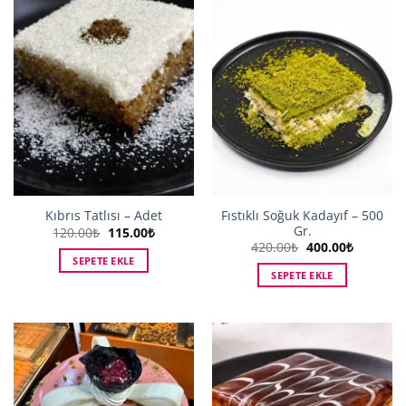
Fıstıklı Soğuk Kadayıf – 500
Kıbrıs Tatlısı – Adet
Gr.
Orijinal
Şu
120.00
₺
115.00
₺
fiyat:
andaki
Orijinal
Şu
420.00
₺
400.00
₺
120.00₺.
fiyat:
fiyat:
andaki
SEPETE EKLE
115.00₺.
420.00₺.
fiyat:
SEPETE EKLE
400.00₺.