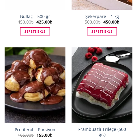
Güllaç – 500 gr
Şekerpare – 1 kg
Orijinal
Şu
Orijinal
Şu
450.00
₺
425.00
₺
500.00
₺
450.00
₺
fiyat:
andaki
fiyat:
andaki
450.00₺.
fiyat:
500.00₺.
fiyat:
SEPETE EKLE
SEPETE EKLE
425.00₺.
450.00₺.
Frambuazlı Trileçe (500
Profiterol – Porsiyon
gr.)
Orijinal
Şu
165.00
₺
155.00
₺