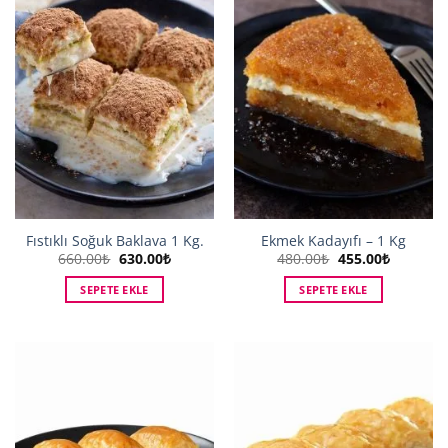
Fıstıklı Soğuk Baklava 1 Kg.
Ekmek Kadayıfı – 1 Kg
Orijinal
Şu
Orijinal
Şu
660.00
₺
630.00
₺
480.00
₺
455.00
₺
fiyat:
andaki
fiyat:
andaki
660.00₺.
fiyat:
480.00₺.
fiyat:
SEPETE EKLE
SEPETE EKLE
630.00₺.
455.00₺.