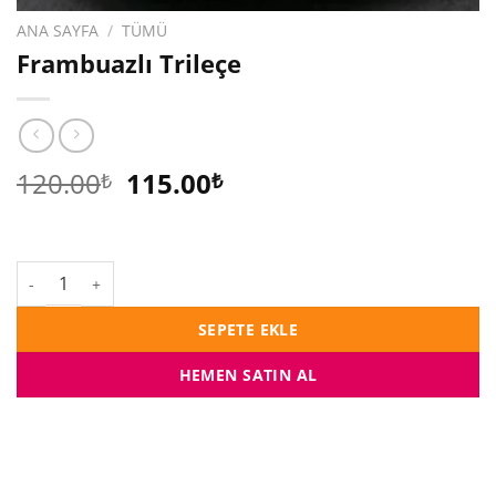
ANA SAYFA
/
TÜMÜ
Frambuazlı Trileçe
Orijinal
Şu
120.00
115.00
₺
₺
fiyat:
andaki
120.00₺.
fiyat:
115.00₺.
Frambuazlı Trileçe adet
SEPETE EKLE
HEMEN SATIN AL