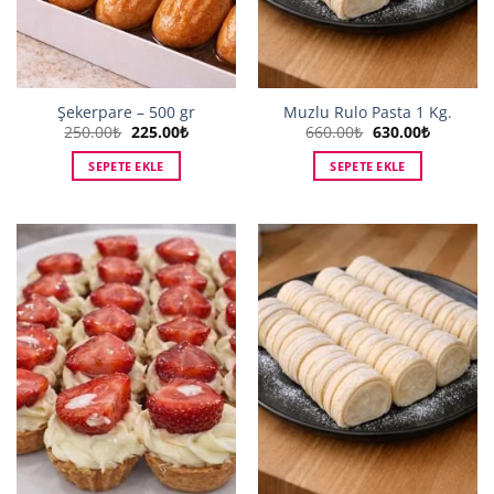
Şekerpare – 500 gr
Muzlu Rulo Pasta 1 Kg.
Orijinal
Şu
Orijinal
Şu
250.00
₺
225.00
₺
660.00
₺
630.00
₺
fiyat:
andaki
fiyat:
andaki
250.00₺.
fiyat:
660.00₺.
fiyat:
SEPETE EKLE
SEPETE EKLE
225.00₺.
630.00₺.