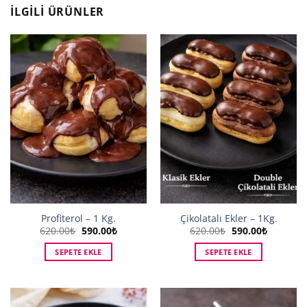
İLGILI ÜRÜNLER
Profiterol – 1 Kg.
Çikolatalı Ekler – 1Kg.
Orijinal
Şu
Orijinal
Şu
620.00
₺
590.00
₺
620.00
₺
590.00
₺
fiyat:
andaki
fiyat:
andaki
620.00₺.
fiyat:
620.00₺.
fiyat:
SEPETE EKLE
SEPETE EKLE
590.00₺.
590.00₺.