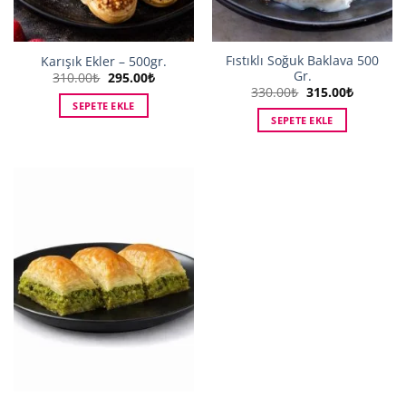
Fıstıklı Soğuk Baklava 500
Karışık Ekler – 500gr.
Gr.
Orijinal
Şu
310.00
₺
295.00
₺
fiyat:
andaki
Orijinal
Şu
330.00
₺
315.00
₺
310.00₺.
fiyat:
fiyat:
andaki
SEPETE EKLE
295.00₺.
330.00₺.
fiyat:
SEPETE EKLE
315.00₺.